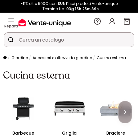
-11% oltre 500€ con
SUN11
sui prodotti Vente-unique
Termina tra:
03g
15h
25m
39s
Reparti
Giardino
Accessori e attrezzi da giardino
Cucina esterna
Cucina esterna
Barbecue
Griglia
Braciere