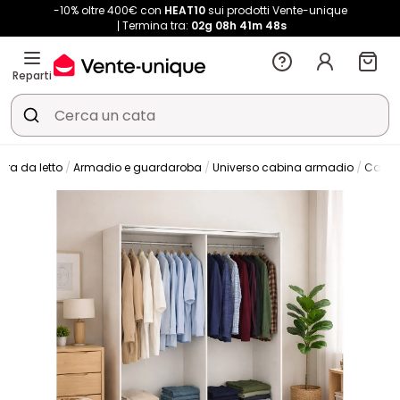
-10% oltre 400€ con
HEAT10
sui prodotti Vente-unique
Termina tra:
02g
08h
41m
48s
Reparti
era da letto
Armadio e guardaroba
Universo cabina armadio
Cabin