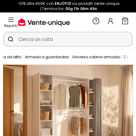
-10% oltre 450€ con
ENJOY10
sui prodotti Vente-unique
Termina tra:
00g
11h
06m
49s
Reparti
era da letto
Armadio e guardaroba
Universo cabina armadio
Cabin