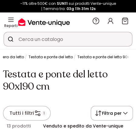
-11% oltre 500€ con
SUN11
sui prodotti Vente-unique
Termina tra:
03g
11h
31m
12s
Reparti
era da letto
Testata e ponte del letto
Testata e ponte del letto 90x19
Testata e ponte del letto
90x190 cm
Tutti i filtri
Filtra per
1
13 prodotti
Venduto e spedito da Vente-unique