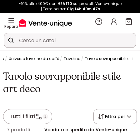
-10% oltre 400€ con
HEAT10
sui prodotti Vente-unique
Termina tra:
01g
14h
40m
47s
Reparti
tto
Universo tavolino da caffè
Tavolino
Tavolo sovrapponibile stile a
Tavolo sovrapponibile stile
art deco
Tutti i filtri
Filtra per
2
7 prodotti
Venduto e spedito da Vente-unique