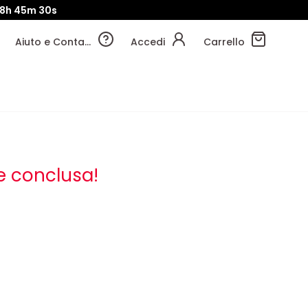
8h
45m
29s
Aiuto e Contatti
Accedi
Carrello
e conclusa!