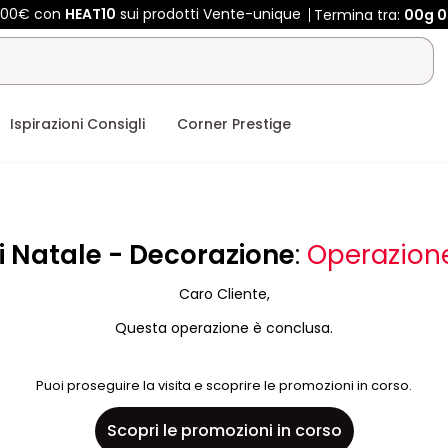
 400€ con
HEAT10
sui prodotti Vente-unique
Termina tra:
00g
0
Ispirazioni Consigli
Corner Prestige
i Natale - Decorazione
:
Operazion
Caro Cliente,
Questa operazione è conclusa.
Puoi proseguire la visita e scoprire le promozioni in corso.
Scopri le promozioni in corso