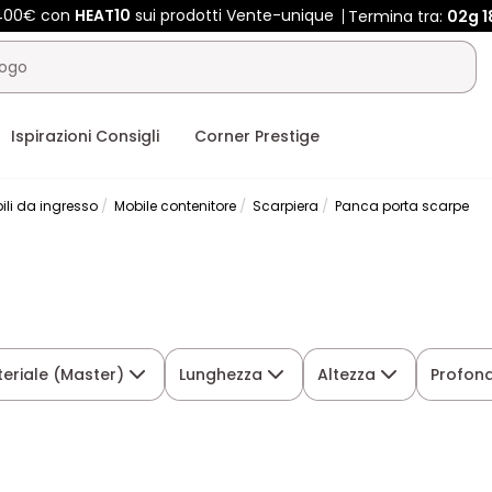
 400€ con
HEAT10
sui prodotti Vente-unique
Termina tra:
02g
1
Ispirazioni Consigli
Corner Prestige
ili da ingresso
Mobile contenitore
Scarpiera
Panca porta scarpe
eriale (Master)
Lunghezza
Altezza
Profond