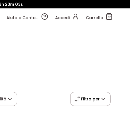
8h
23m
02s
Aiuto e Contatti
Accedi
Carrello
ità
Filtra per