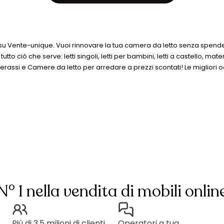
o su Vente-unique. Vuoi rinnovare la tua camera da letto senza spender
tto ciò che serve: letti singoli, letti per bambini, letti a castello, mat
erassi e Camere da letto per arredare a prezzi scontati! Le migliori o
N° 1 nella vendita di mobili onlin
Più di 3,5 milioni di clienti
Operatori a tua