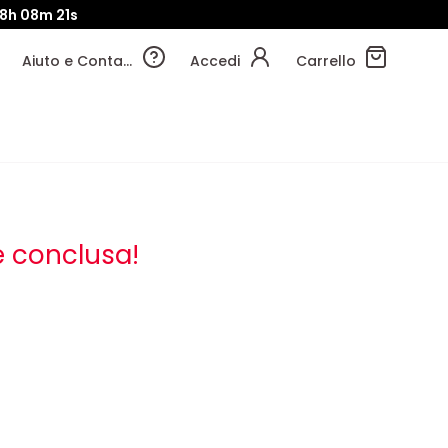
8h
08m
20s
Aiuto e Contatti
Accedi
Carrello
 conclusa!