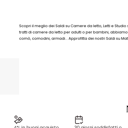
Scopri il meglio dei Saldi su Camere da letto, Letti e Studi
tratti di camere da letto per adulti o per bambini, abbiamo tu
comò, comodini, armadi… Approfitta dei nostri Saldi su Mat
4% in buoni acquisto
30 giorni soddisfatti o