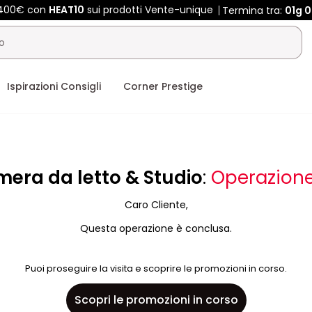
 400€ con
HEAT10
sui prodotti Vente-unique
Termina tra:
01g
0
Ispirazioni Consigli
Corner Prestige
mera da letto & Studio
:
Operazione
Caro Cliente,
Questa operazione è conclusa.
Puoi proseguire la visita e scoprire le promozioni in corso.
Scopri le promozioni in corso