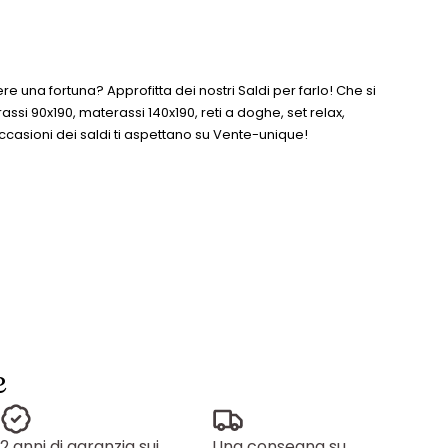
e una fortuna? Approfitta dei nostri Saldi per farlo! Che si
erassi 90x190, materassi 140x190, reti a doghe, set relax,
ccasioni dei saldi ti aspettano su Vente-unique!
e
2 anni di garanzia sui
Una consegna su