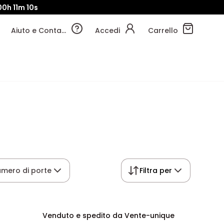
00h
11m
09s
Aiuto e Contatti
Accedi
Carrello
mero di porte
Filtra per
Venduto e spedito da Vente-unique