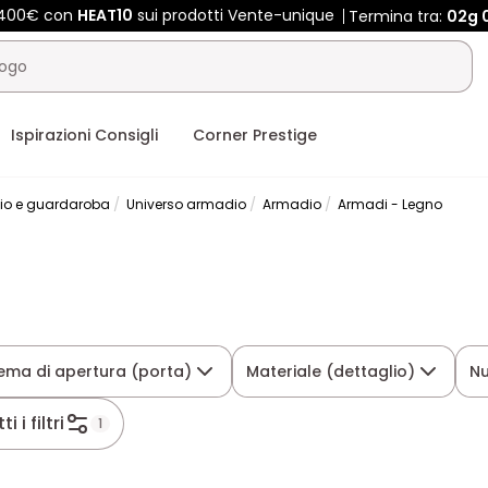
 400€ con
HEAT10
sui prodotti Vente-unique
Termina tra:
02g
Ispirazioni Consigli
Corner Prestige
io e guardaroba
Universo armadio
Armadio
Armadi - Legno
tema di apertura (porta)
Materiale (dettaglio)
Nu
ti i filtri
1