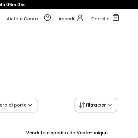
4h
06m
04s
Aiuto e Contatti
Accedi
Carrello
ro di porte
Filtra per
Venduto e spedito da Vente-unique