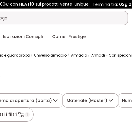
 400€ con
HEAT10
sui prodotti Vente-unique
Termina tra:
02g
0
Ispirazioni Consigli
Corner Prestige
io e guardaroba
Universo armadio
Armadio
Armadi - Con specchi
i
tema di apertura (porta)
Materiale (Master)
Nume
ti i filtri
1