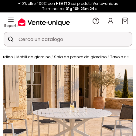
-10% oltre 400€ con
HEAT10
sui prodotti Vente-unique
Termina tra:
01g
10h
23m
24s
Reparti
iardino
Mobili da giardino
Sala da pranzo da giardino
Tavolo da gi