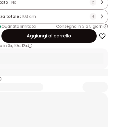
zato :
No
2
za totale :
103 cm
4
e
Quantità limitata
Consegna in 3 a 5 giorni
Aggiungi al carrello
 in
3x
,
10x
,
12x.
9