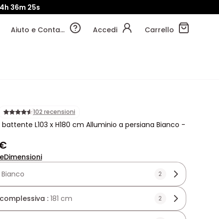
4h
36m
22s
Aiuto e Contatti
Accedi
Carrello
102 recensioni
 battente L103 x H180 cm Alluminio a persiana Bianco -
 €
ne
Dimensioni
:
Bianco
2
 complessiva :
181 cm
2