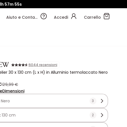
1h
57m
54s
Aiuto e Contatti
Accedi
Carrello
IEW
6044 recensioni
elier 30 x 130 cm (L x H) in Alluminio termolaccato Nero
€
129,99 €
ne
Dimensioni
:
Nero
3
:
130 cm
2