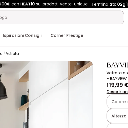
e 400€ con
HEAT10
sui prodotti Vente-unique
Termina tra:
02g
1
Ispirazioni Consigli
Corner Prestige
na
Vetrata
BAYV
Vetrata at
- BAYVIEW
119,99 
Descrizio
Colore 
Altezza 