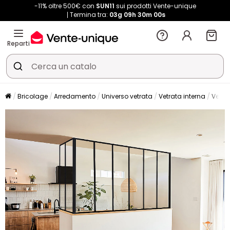
-11% oltre 500€ con
SUN11
sui prodotti Vente-unique
Termina tra:
03g
09h
29m
58s
Reparti
Bricolage
Arredamento
Universo vetrata
Vetrata interna
Vetra