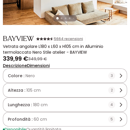
BAYVIEW
5664 recensioni
Vetrata angolare L180 x L60 x H105 cm in Alluminio
termolaccato Nero Stile atelier - BAYVIEW
339,99 €
349,99 €
Descrizione
Dimensioni
Colore :
Nero
3
Altezza :
105 cm
2
Lunghezza :
180 cm
4
Profondità :
60 cm
5
Disponibile
Quantità limitata