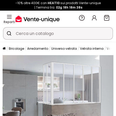
-10% oltre 400€ con
HEAT10
sui prodotti Vente-unique
Termina tra:
02g
18h
18m
38s
Reparti
Bricolage
Arredamento
Universo vetrata
Vetrata interna
Vetra