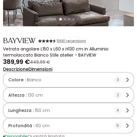
BAYVIEW
5661 recensioni
Vetrata angolare L150 x L60 x H130 cm in Alluminio
termolaccato Bianco Stile atelier - BAYVIEW
389,99 €
449,99 €
Descrizione
Dimensioni
Colore :
Bianco
3
Altezza :
130 cm
2
Lunghezza :
150 cm
4
Profondità :
60 cm
5
Disponibile
Quantità limitata