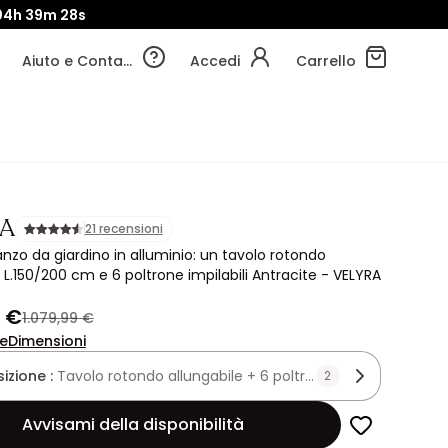
04h
39m
26s
Aiuto e Contatti
Accedi
Carrello
A
21 recensioni
anzo da giardino in alluminio: un tavolo rotondo
 L.150/200 cm e 6 poltrone impilabili Antracite - VELYRA
9 €
1.079,99 €
ne
Dimensioni
zione :
Tavolo rotondo allungabile + 6 poltrone
2
Avvisami della disponibilità