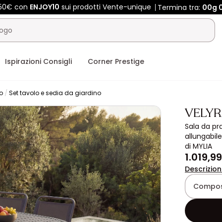
450€ con
ENJOY10
sui prodotti Vente-unique
Termina tra:
00g
Ispirazioni Consigli
Corner Prestige
o
Set tavolo e sedia da giardino
VELYR
Sala da pr
allungabile
di MYLIA
1.019,9
Descrizio
Composi