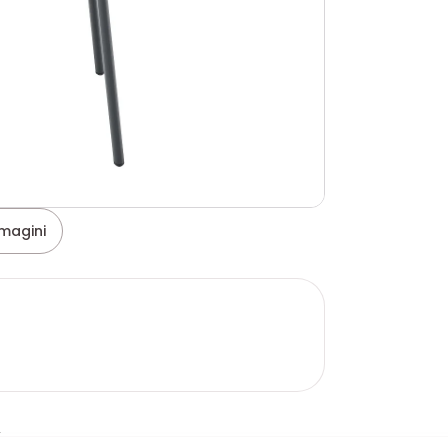
magini
o