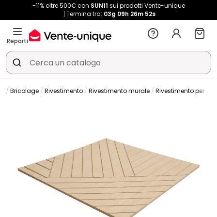
-11% oltre 500€ con
SUN11
sui prodotti Vente-unique
Termina tra:
03g
09h
26m
51s
Reparti
Bricolage
Rivestimento
Rivestimento murale
Rivestimento per pare