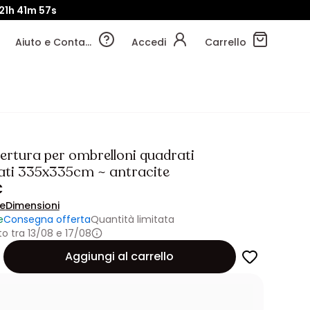
21h
41m
55s
Aiuto e Contatti
Accedi
Carrello
ertura per ombrelloni quadrati
ati 335x335cm ~ antracite
€
ne
Dimensioni
e
Consegna offerta
Quantità limitata
 tra 13/08 e 17/08
Aggiungi al carrello