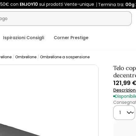
 450€ con
ENJOY10
sui prodotti Vente-unique
Termina tra:
00g
Ispirazioni Consigli
Corner Prestige
ellone
Ombrellone
Ombrellone a sospensione
Telo cop
decentr
121,99 
Descrizio
Disponibil
Consegnato
Quantità