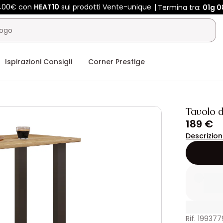
 400€ con
HEAT10
sui prodotti Vente-unique
Termina tra:
01g
0
Ispirazioni Consigli
Corner Prestige
Tavolo 
189 €
Descrizio
Rif. 199377