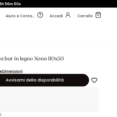
8h
56m
48s
Aiuto e Contatti
Accedi
Carrello
da bar in legno Xona 110x50
ne
Dimensioni
Avvisami della disponibilità
9