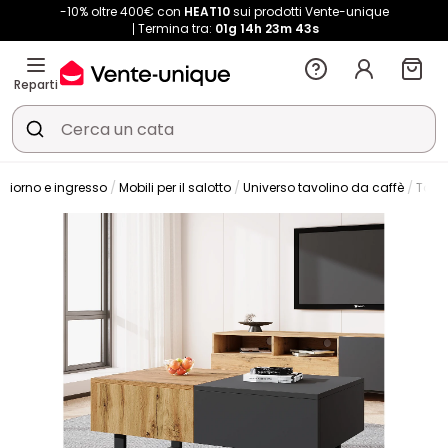
-10% oltre 400€ con
HEAT10
sui prodotti Vente-unique
Termina tra:
01g
14h
23m
43s
Reparti
giorno e ingresso
Mobili per il salotto
Universo tavolino da caffè
Tavo