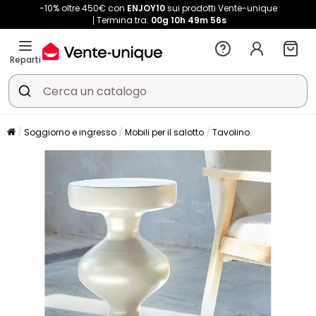
-10% oltre 450€ con
ENJOY10
sui prodotti Vente-unique
Termina tra:
00g
10h
49m
55s
Reparti
Soggiorno e ingresso
Mobili per il salotto
Tavolino