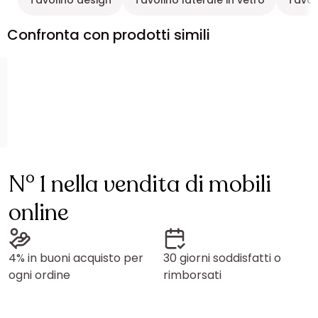
Tavolino design
Tavolino laterale in vetro
Tavol
Confronta con prodotti simili
N° 1 nella vendita di mobili
online
4% in buoni acquisto per
30 giorni soddisfatti o
ogni ordine
rimborsati