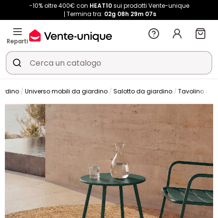
-10% oltre 400€ con
HEAT10
sui prodotti Vente-unique
Termina tra:
02g
08h
29m
05s
Reparti
iardino
Universo mobili da giardino
Salotto da giardino
Tavolino da 