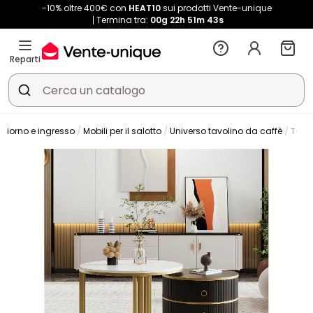
-10% oltre 400€ con
HEAT10
sui prodotti Vente-unique
Termina tra:
00g
22h
51m
42s
Reparti
giorno e ingresso
Mobili per il salotto
Universo tavolino da caffè
Tavo