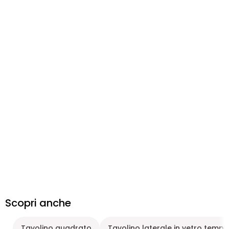
Scopri anche
Tavolino quadrato
Tavolino laterale in vetro temp