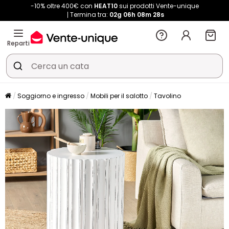
-10% oltre 400€ con
HEAT10
sui prodotti Vente-unique
Termina tra:
02g
06h
08m
28s
Reparti
Soggiorno e ingresso
Mobili per il salotto
Tavolino