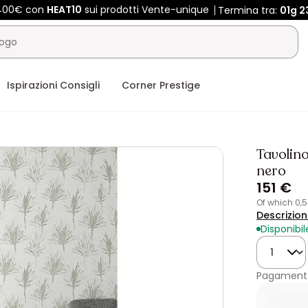
 400€ con
HEAT10
sui prodotti Vente-unique
Termina tra:
01g
2
Ispirazioni Consigli
Corner Prestige
Tavolino
nero
151 €
of which 0,
Descrizio
Disponibil
Quantità
Pagamento