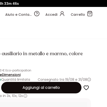
3h
33m
44s
Aiuto e Contatti
Accedi
Carrello
 ausiliario in metallo e marmo, colore
50 € Eco-participation
ne
Dimensioni
e
Quantità limitata
Consegnato tra 19/08 e 31/08
Aggiungi al carrello
 in
3x
,
10x
,
12x.