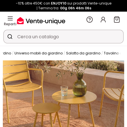
-10% oltre 450€ con
ENJOY10
sui prodotti Vente-unique
Termina tra:
00g
06h
46m
06s
Reparti
iardino
Universo mobili da giardino
Salotto da giardino
Tavolino da 