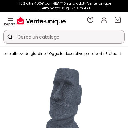
-10% oltre 400€ con
HEAT10
sui prodotti Vente-unique
Termina tra:
00g
12h
11m
46s
Reparti
sori e attrezzi da giardino
Oggetto decorativo per esterni
Statua da g