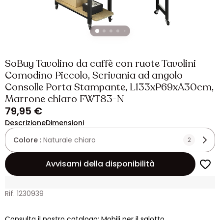
SoBuy Tavolino da caffè con ruote Tavolini
Comodino Piccolo, Scrivania ad angolo
Consolle Porta Stampante, L133xP69xA30cm,
Marrone chiaro FWT83-N
79,95 €
Descrizione
Dimensioni
Colore :
Naturale chiaro
2
Avvisami della disponibilità
Rif. 1230939
Consulta il nostro catalogo: Mobili per il salotto