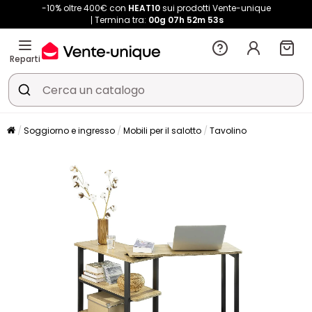
-10% oltre 400€ con
HEAT10
sui prodotti Vente-unique
Termina tra:
00g
07h
52m
52s
Reparti
Soggiorno e ingresso
Mobili per il salotto
Tavolino