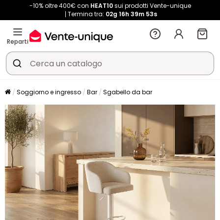
-10% oltre 400€ con
HEAT10
sui prodotti Vente-unique
Termina tra:
02g
16h
39m
52s
Reparti
Soggiorno e ingresso
Bar
Sgabello da bar