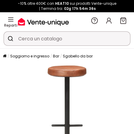
-10% oltre 400€ con
HEAT10
sui prodotti Vente-unique
Termina tra:
02g
17h
54m
36s
Reparti
Soggiorno e ingresso
Bar
Sgabello da bar