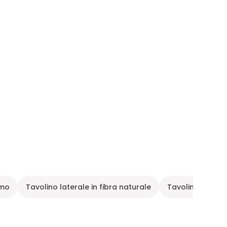
rmo
Tavolino laterale in fibra naturale
Tavolino lateral