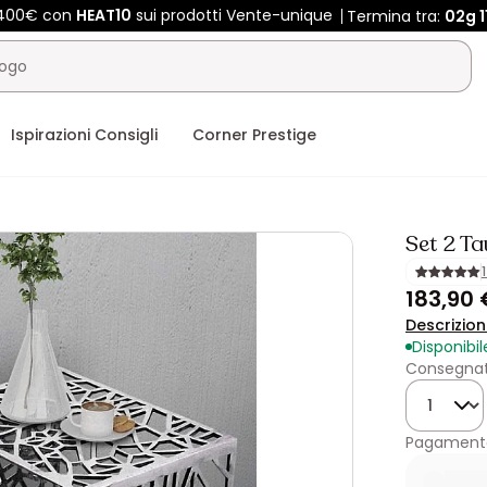
 400€ con
HEAT10
sui prodotti Vente-unique
Termina tra:
02g
1
Ispirazioni Consigli
Corner Prestige
Set 2 Ta
183,90 
Descrizio
Disponibil
Consegnat
Quantità
Pagamento