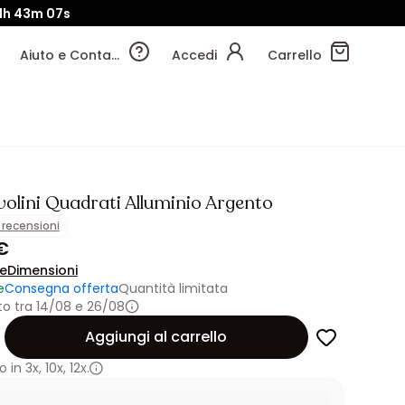
1h
43m
06s
Aiuto e Contatti
Accedi
Carrello
volini Quadrati Alluminio Argento
1 recensioni
€
ne
Dimensioni
e
Consegna offerta
Quantità limitata
o tra 14/08 e 26/08
Aggiungi al carrello
 in
3x
,
10x
,
12x.