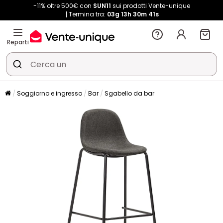
-11% oltre 500€ con
SUN11
sui prodotti Vente-unique
Termina tra:
03g
13h
30m
40s
Reparti
Soggiorno e ingresso
Bar
Sgabello da bar