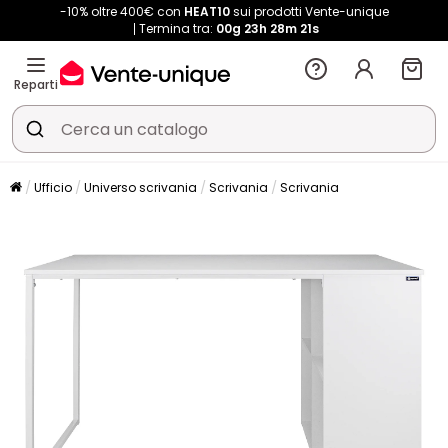
-10% oltre 400€ con
HEAT10
sui prodotti Vente-unique
Termina tra:
00g
23h
28m
20s
Reparti
Ufficio
Universo scrivania
Scrivania
Scrivania