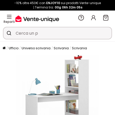
-10% oltre 450€ con
ENJOY10
sui prodotti Vente-unique
Termina tra:
00g
06h
32m
05s
Reparti
Ufficio
Universo scrivania
Scrivania
Scrivania