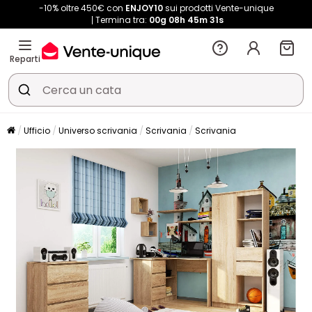
-10% oltre 450€ con
ENJOY10
sui prodotti Vente-unique
Termina tra:
00g
08h
45m
31s
Reparti
Ufficio
Universo scrivania
Scrivania
Scrivania