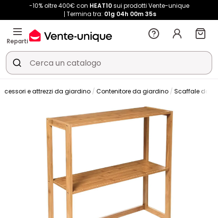
-10% oltre 400€ con
HEAT10
sui prodotti Vente-unique
Termina tra:
01g
04h
00m
34s
Reparti
ccessori e attrezzi da giardino
Contenitore da giardino
Scaffale da g