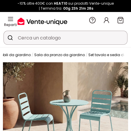
-10% oltre 400€ con
HEAT10
sui prodotti Vente-unique
Termina tra:
00g
23h
21m
27s
Reparti
obili da giardino
Sala da pranzo da giardino
Set tavolo e sedia da g