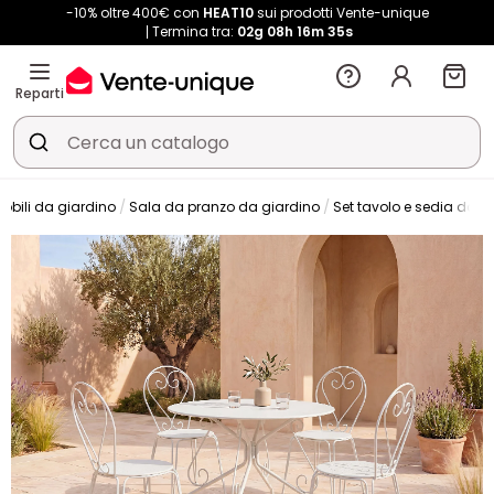
-10% oltre 400€ con
HEAT10
sui prodotti Vente-unique
Termina tra:
02g
08h
16m
35s
Reparti
obili da giardino
Sala da pranzo da giardino
Set tavolo e sedia da g