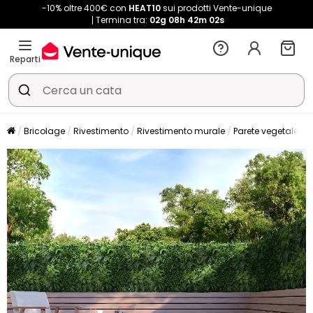
-10% oltre 400€ con
HEAT10
sui prodotti Vente-unique
Termina tra:
02g
08h
42m
01s
Reparti
Bricolage
Rivestimento
Rivestimento murale
Parete vegetale