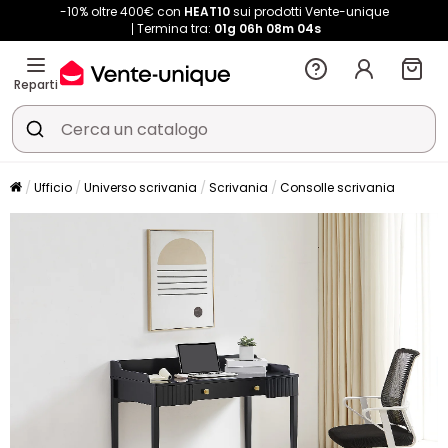
-10% oltre 400€ con
HEAT10
sui prodotti Vente-unique
Termina tra:
01g
06h
08m
04s
Reparti
Ufficio
Universo scrivania
Scrivania
Consolle scrivania