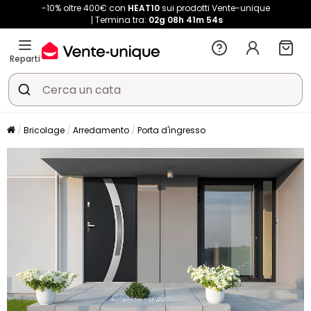
-10% oltre 400€ con
HEAT10
sui prodotti Vente-unique
Termina tra:
02g
08h
41m
54s
Reparti
Bricolage
Arredamento
Porta d'ingresso