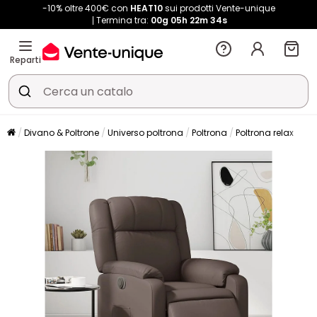
-10% oltre 400€ con
HEAT10
sui prodotti Vente-unique
Termina tra:
00g
05h
22m
33s
Reparti
Divano & Poltrone
Universo poltrona
Poltrona
Poltrona relax