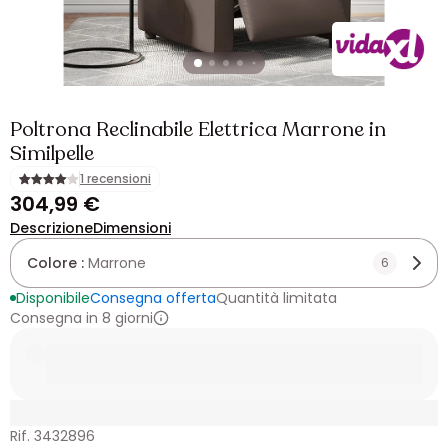
Poltrona Reclinabile Elettrica Marrone in
Similpelle
1 recensioni
304,99 €
Descrizione
Dimensioni
Colore :
Marrone
6
Disponibile
Consegna offerta
Quantità limitata
Consegna in 8 giorni
Rif. 3432896