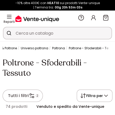
-10% oltre 400€ con
HEAT10
sui prodotti Vente-unique
Termina tra:
00g
20h
53m
02s
Reparti
 & Poltrone
Universo poltrona
Poltrona
Poltrone - Sfoderabili - Tessu
Poltrone - Sfoderabili -
Tessuto
Tutti i filtri
Filtra per
2
74 prodotti
Venduto e spedito da Vente-unique