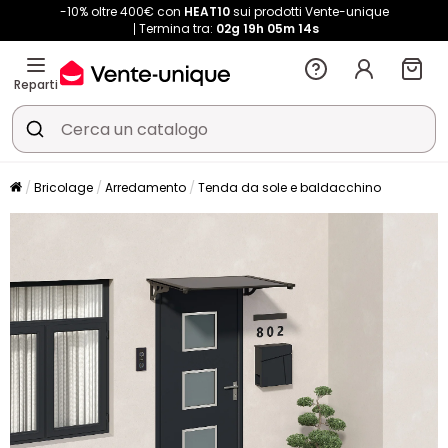
-10% oltre 400€ con
HEAT10
sui prodotti Vente-unique
Termina tra:
02g
19h
05m
14s
Reparti
Bricolage
Arredamento
Tenda da sole e baldacchino