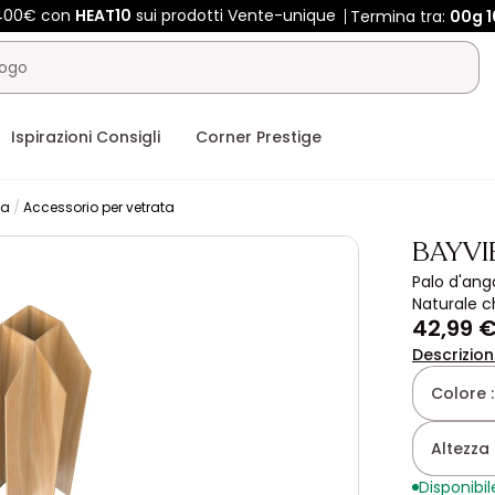
 400€ con
HEAT10
sui prodotti Vente-unique
Termina tra:
00g
1
Ispirazioni Consigli
Corner Prestige
na
Accessorio per vetrata
BAYV
Palo d'ang
Naturale c
42,99 
Descrizio
Colore 
Altezza 
Disponibil