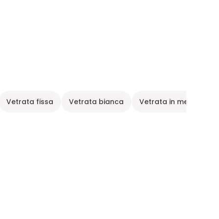
Vetrata fissa
Vetrata bianca
Vetrata in metallo