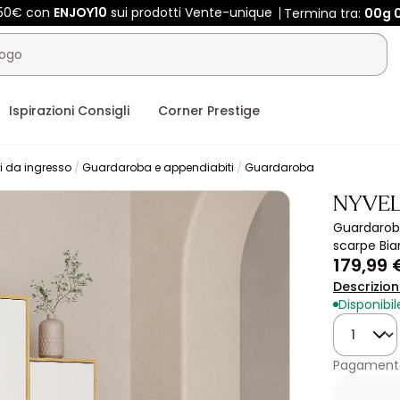
450€ con
ENJOY10
sui prodotti Vente-unique
Termina tra:
00g
Ispirazioni Consigli
Corner Prestige
i da ingresso
Guardaroba e appendiabiti
Guardaroba
NYVE
Guardaroba
scarpe Bia
179,99 
Descrizio
Disponibil
Quantità
Pagamento