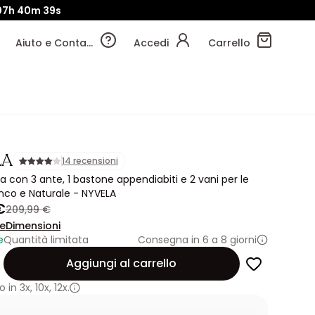
07h
40m
37s
Aiuto e Contatti
Accedi
Carrello
LA
14 recensioni
 con 3 ante, 1 bastone appendiabiti e 2 vani per le
nco e Naturale - NYVELA
€
209,99 €
ne
Dimensioni
e
Quantità limitata
Consegna in 6 a 8 giorni
Aggiungi al carrello
 in
3x
,
10x
,
12x.