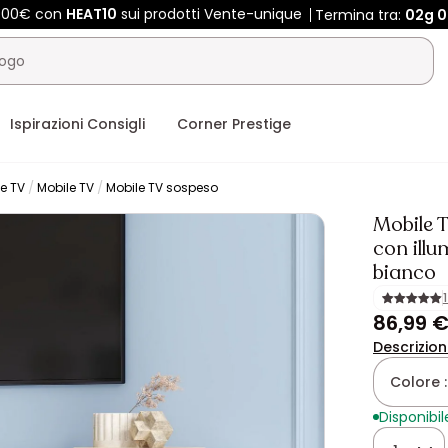
 400€ con
HEAT10
sui prodotti Vente-unique
Termina tra:
02g
Ispirazioni Consigli
Corner Prestige
e TV
Mobile TV
Mobile TV sospeso
Mobile 
con illu
bianco
86,99 
Descrizio
Colore 
Disponibil
Quantità