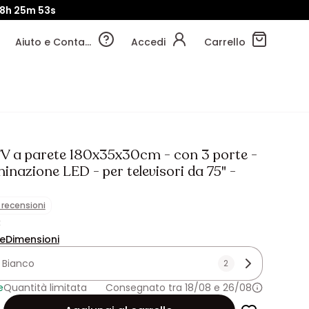
08h
25m
51s
Aiuto e Contatti
Accedi
Carrello
TV a parete 180x35x30cm - con 3 porte -
minazione LED - per televisori da 75" -
1 recensioni
€
ne
Dimensioni
:
Bianco
2
e
Quantità limitata
Consegnato tra 18/08 e 26/08