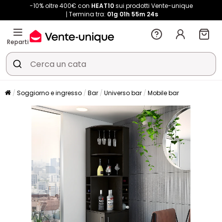
-10% oltre 400€ con
HEAT10
sui prodotti Vente-unique
Termina tra:
01g
01h
55m
24s
Reparti
Soggiorno e ingresso
Bar
Universo bar
Mobile bar