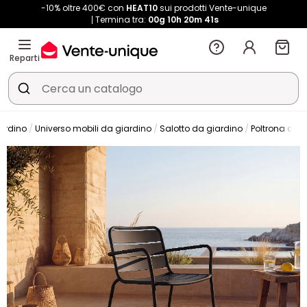
-10% oltre 400€ con
HEAT10
sui prodotti Vente-unique
Termina tra:
00g
10h
20m
40s
Reparti
iardino
Universo mobili da giardino
Salotto da giardino
Poltrona da 