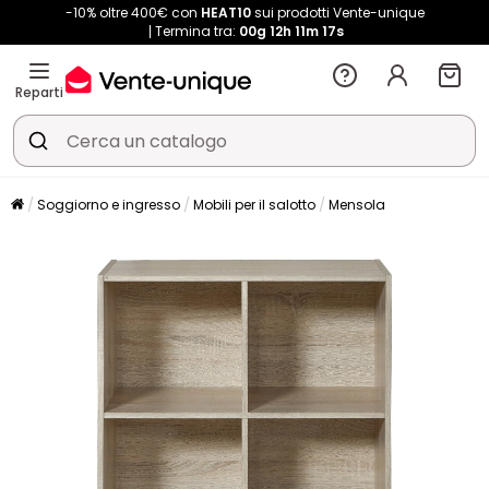
-10% oltre 400€ con
HEAT10
sui prodotti Vente-unique
Termina tra:
00g
12h
11m
16s
Reparti
Soggiorno e ingresso
Mobili per il salotto
Mensola